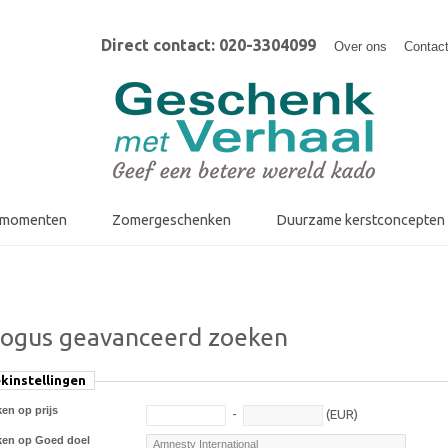
Direct contact: 020-3304099
Over ons
Contac
fmomenten
Zomergeschenken
Duurzame kerstconcepten
logus geavanceerd zoeken
kinstellingen
en op prijs
-
(EUR)
ken op Goed doel