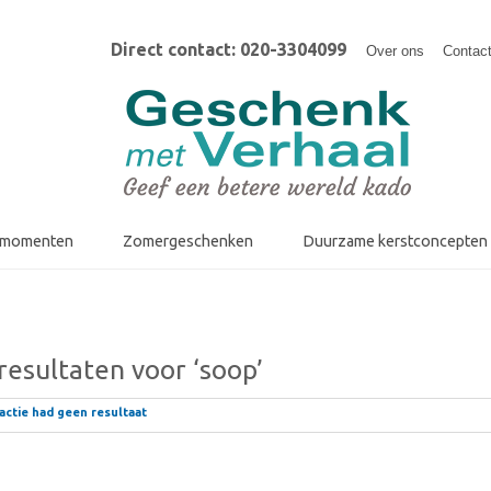
Direct contact: 020-3304099
Over ons
Contac
fmomenten
Zomergeschenken
Duurzame kerstconcepten
esultaten voor ‘soop’
ctie had geen resultaat