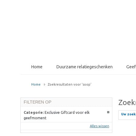
Home
Duurzame relatiegeschenken
Gee
Home
Zoekresultaten voor ‘soop’
Zoekr
FILTEREN OP
Categorie:
Exclusive Giftcard voor elk
Uw zoeka
geefmoment
Alles wissen