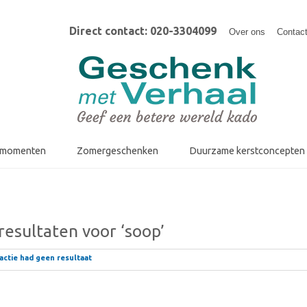
Direct contact: 020-3304099
Over ons
Contac
fmomenten
Zomergeschenken
Duurzame kerstconcepten
esultaten voor ‘soop’
ctie had geen resultaat