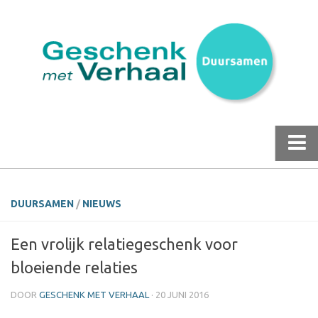
Home | webshop
DUURSAMEN
/
NIEUWS
Duursamen
Een vrolijk relatiegeschenk voor
Nieuws over GmV Collectie
bloeiende relaties
Productetalage
DOOR
GESCHENK MET VERHAAL
· 20 JUNI 2016