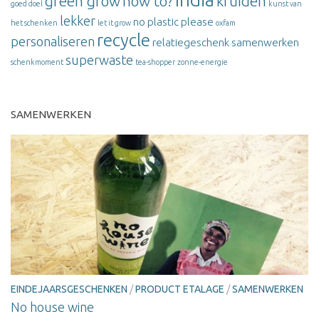
green grow
how to?
kruiden
goed doel
kunst van
lekker
no plastic please
het schenken
let it grow
oxfam
recycle
personaliseren
relatiegeschenk
samenwerken
superwaste
schenkmoment
tea-shopper
zonne-energie
SAMENWERKEN
EINDEJAARSGESCHENKEN
/
PRODUCT ETALAGE
/
SAMENWERKEN
No house wine