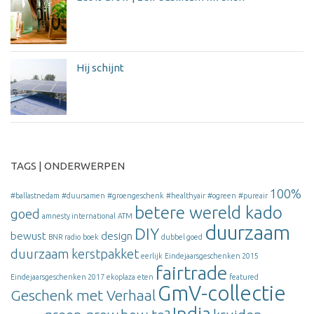
Hij schijnt
TAGS | ONDERWERPEN
100%
#ballastnedam
#duursamen
#groengeschenk
#healthyair
#ogreen
#pureair
betere wereld kado
goed
amnesty international
ATM
duurzaam
DIY
bewust
design
BNR radio
boek
dubbel goed
duurzaam kerstpakket
eerlijk
Eindejaarsgeschenken 2015
fairtrade
Eindejaarsgeschenken 2017
ekoplaza
eten
featured
GmV-collectie
Geschenk met Verhaal
India