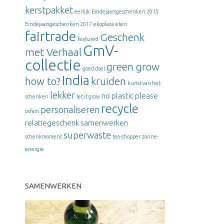
kerstpakket
eerlijk
Eindejaarsgeschenken 2015
Eindejaarsgeschenken 2017
ekoplaza
eten
fairtrade
Geschenk
featured
GmV-
met Verhaal
collectie
green grow
goed doel
India
how to?
kruiden
kunst van het
lekker
no plastic please
schenken
let it grow
recycle
personaliseren
oxfam
relatiegeschenk
samenwerken
superwaste
schenkmoment
tea-shopper
zonne-
energie
SAMENWERKEN