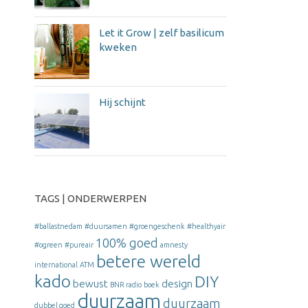
Let it Grow | zelf basilicum
kweken
Hij schijnt
TAGS | ONDERWERPEN
#ballastnedam
#duursamen
#groengeschenk
#healthyair
100% goed
#ogreen
#pureair
amnesty
betere wereld
international
ATM
kado
DIY
bewust
design
BNR radio
boek
duurzaam
duurzaam
dubbel goed