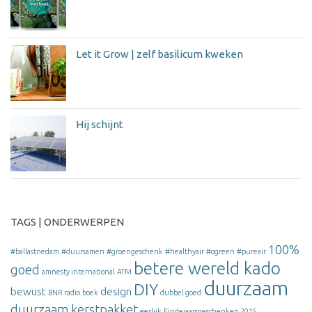
Let it Grow | zelf basilicum kweken
Hij schijnt
TAGS | ONDERWERPEN
100%
#ballastnedam
#duursamen
#groengeschenk
#healthyair
#ogreen
#pureair
betere wereld kado
goed
amnesty international
ATM
duurzaam
DIY
bewust
design
BNR radio
boek
dubbel goed
duurzaam kerstpakket
eerlijk
Eindejaarsgeschenken 2015