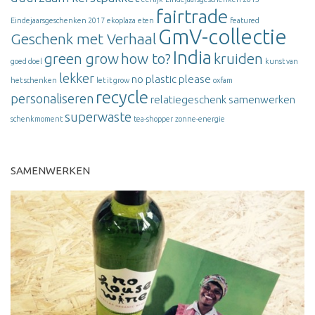
fairtrade
Eindejaarsgeschenken 2017
ekoplaza
eten
featured
GmV-collectie
Geschenk met Verhaal
India
green grow
how to?
kruiden
goed doel
kunst van
lekker
no plastic please
het schenken
let it grow
oxfam
recycle
personaliseren
relatiegeschenk
samenwerken
superwaste
schenkmoment
tea-shopper
zonne-energie
SAMENWERKEN