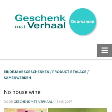
Home | webshop
EINDEJAARSGESCHENKEN
/
PRODUCT ETALAGE
/
Duursamen
SAMENWERKEN
Nieuws over GmV Collectie
No house wine
Productetalage
DOOR
GESCHENK MET VERHAAL
· 18 MEI 2017