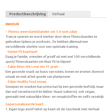
Productbeschrijving
Verhaal
INHOUD
-
Fitness weerstandsbanden set 3 in rpet zakje
Train je spieren en word sterker door deze fitnessbanden te
gebruiken tijdens je workouts. Ze hebben allemaal een
verschillende sterkte voor een optimale training.
- Samen Fit kaartspel
Daag je familie, vrienden of jezelf uit met wel 100 verschillende
sport/ fitnesskaarten om thuis fit te blijven!
- Zakje Bites We Love
mix 35 gram
Een gezonde snack op basis van noten, bonen en erwten. Bomvol
smaak en met al het goede van plantpower
- Zakje Healthy food snoep
Snoepen en snacken kan prima kan bij een gezonde leefstijl, maar
dan wel verantwoord én lekker. Naast suikervrij ook vegan,
gemaakt met natuurlijke kleur- en smaakstoffen en zelfs vezelrijk.
Gepersonaliseerde kaart:
1. Eigen logo en/of tekst op kaart uit de Geschenk met Verhaal