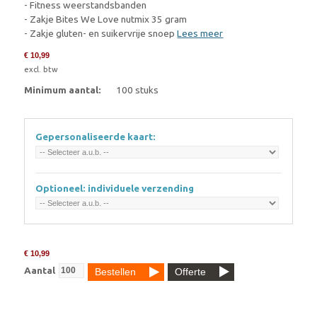
- Fitness weerstandsbanden
- Zakje Bites We Love nutmix 35 gram
- Zakje gluten- en suikervrije snoep
Lees meer
€ 10,99
excl. btw
Minimum aantal:
100 stuks
Gepersonaliseerde kaart:
Optioneel: individuele verzending
€ 10,99
Aantal
Bestellen
Offerte