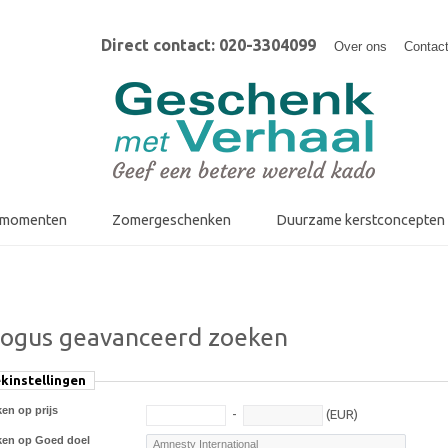
Direct contact: 020-3304099
Over ons
Contac
fmomenten
Zomergeschenken
Duurzame kerstconcepten
logus geavanceerd zoeken
kinstellingen
en op prijs
-
(EUR)
ken op Goed doel