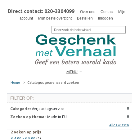
Direct contact: 020-3304099
Over ons
Contact
Mijn
account
Mijn besteloverzicht
Bestellen
Inloggen
MENU
Home
Catalogus geavanceerd zoeken
FILTER OP:
Categorie:
Verjaardagsservice
Zoeken op thema::
Made in EU
Alles wissen
Zoeken op prijs
€ 4,00
-
€ 5,00
(1)