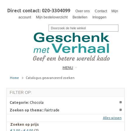
Direct contact: 020-3304099
Over ons
Contact
Mijn
account
Mijn besteloverzicht
Bestellen
Inloggen
MENU
Home
Catalogus geavanceerd zoeken
FILTER OP:
Categorie:
Chocola
Zoeken op thema::
Fairtrade
Alles wissen
Zoeken op prijs
€ 3,00
-
€ 4,00
(2)