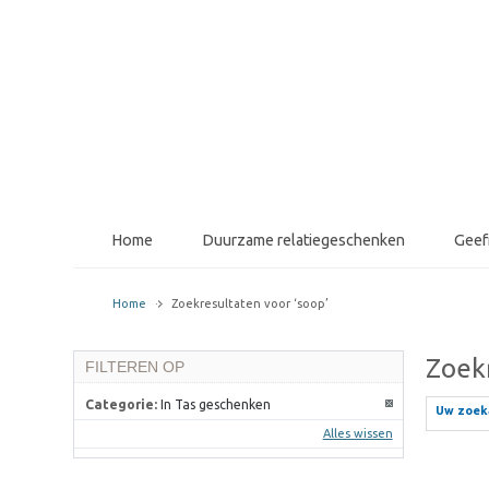
Home
Duurzame relatiegeschenken
Gee
Home
Zoekresultaten voor ‘soop’
Zoekr
FILTEREN OP
Categorie:
In Tas geschenken
Uw zoeka
Alles wissen