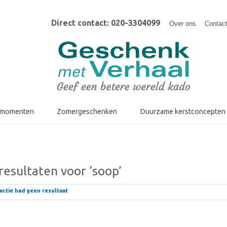
Direct contact: 020-3304099
Over ons
Contac
fmomenten
Zomergeschenken
Duurzame kerstconcepten
esultaten voor ‘soop’
ctie had geen resultaat