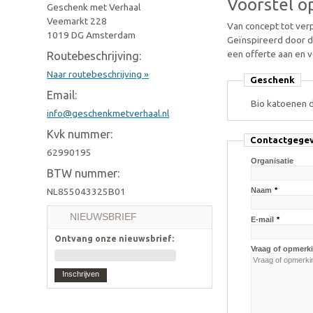
Voorstel o
Geschenk met Verhaal
Veemarkt 228
Van concept tot ver
1019 DG Amsterdam
Geïnspireerd door di
een offerte aan en 
Routebeschrijving:
Naar routebeschrijving »
Geschenk
Email:
Bio katoenen 
info@geschenkmetverhaal.nl
Kvk nummer:
Contactgege
62990195
Organisatie
BTW nummer:
Naam
*
NL855043325B01
NIEUWSBRIEF
E-mail
*
Ontvang onze nieuwsbrief:
Vraag of opmerk
Inschrijven