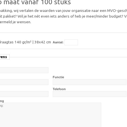
p maat vanaf 100 stuks
pakking, wij vertalen de waarden van jouw organisatie naar een MVO-gesc
t pakket? Wil je het nét even iets anders of heb je meer/minder budget? Vr
vermeld je wensen.
draagtas 140 gr/m² | 38x42 cm
Aantal:
vens
Functie
Telefoon
ing