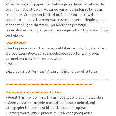
zitten verwerkt in papier. Leg het matje op de aarde, iets aarde
over het matje strooien, water geven en de zaden zullen gaan
ontkiemen. Groeipapier bestaat uit 2 lagen dun en in water
oplosbaar (chloorvrij) papier waartussen de verschillende zaden
met zetmeel geplakt zitten. Het heeft een prachtige
oppervlaktestructuur en je ziet de zaadjes zitten. Incl. enkelzijdige
bedrukking.
Specificaties
:
- Verkrijgbare zaden: klaprozen, veldbloemenmix, tijm, sla zaden,
wortel. Alternatieve seizoensgebonden soorten zijn: klaver,
vergeet-mij-niet, iberis en leeuwbek
- 90 mm
Wilt u een
ander formaat?
Vraag vrijblijvend een offerte aan!
--------------------------------------------------------------------------------
-------------------------------------------------------------------
Aanleverspecificaties en restricties
:
- Houdt 8 mm rondom vrij. Er kan niet aflopend geprint worden!
- Geen volvlakken of hele grote afbeeldingen gebruikten!
Groeipapier is het mooist bij een bescheiden opmaak.
- Lettergrootte: min. 8 punten, te klein voor groeipapier.