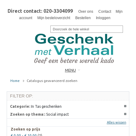
Direct contact: 020-3304099
Over ons
Contact
Mijn
account
Mijn besteloverzicht
Bestellen
Inloggen
MENU
Home
Catalogus geavanceerd zoeken
FILTER OP:
Categorie:
In Tas geschenken
Zoeken op thema::
Social impact
Alles wissen
Zoeken op prijs
€ 0,00
-
€ 10,00
(1)