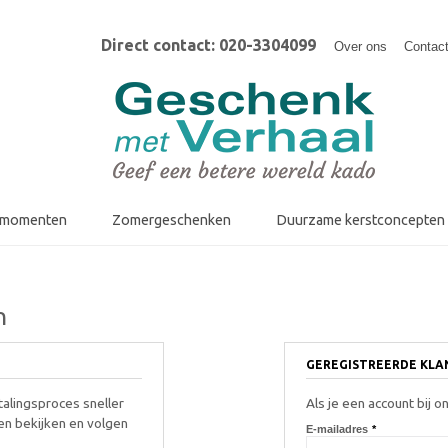
Direct contact: 020-3304099
Over ons
Contac
fmomenten
Zomergeschenken
Duurzame kerstconcepten
n
GEREGISTREERDE KL
talingsproces sneller
Als je een account bij on
en bekijken en volgen
E-mailadres
*